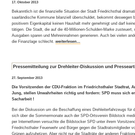
17. Oktober 2013
Bekanntlich ist die finanzielle Situation der Stadt Friedrichsthal dramat
saarländische Kommune bilanziell überschuldet, bekommt deswegen 
positivem Eigenkapital keinen Haushalt mehr genehmigt und darf keine
tätigen. Die Stadt, die auf die 40-Millionen-Schulden-Marke zusteuert,
Ausgaben sparen und Mehreinnahmen generieren. Auch bei vielen and
die Finanzlage schlecht.
weiterlesen…
Pressemitteilung zur Drehleiter-Diskussion und Presseart
27. September 2013
Die Vorsitzenden der CDU-Fraktion im Friedrichsthaler Stadtrat, 
Jung, stellen Unwahrheiten richtig und fordern: SPD muss sich e
Sacharbeit !
Bei der Diskussion um die Beschaffung eines Drehleiterfahrzeugs für d
sich über die Sommermonate auch der SPD-Ortsverein Bildstock media
per Internetforen versuchte die Bildstocker SPD unter ihrem Vorsitzend
Friedrichsthaler Feuerwehr und Bürger gegen die Stadtratsmitglieder
Grünen aufzuhetzen. Aber nicht nur die Stadträte der anderen Fraktio