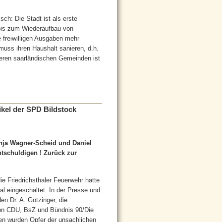
isch: Die Stadt ist als erste
bis zum Wiederaufbau von
 freiwilligen Ausgaben mehr
 muss ihren Haushalt sanieren, d.h.
eren saarländischen Gemeinden ist
ikel der SPD Bildstock
Anja Wagner-Scheid und Daniel
ntschuldigen ! Zurück zur
ie Friedrichsthaler Feuerwehr hatte
l eingeschaltet. In der Presse und
en Dr. A. Götzinger, die
 von CDU, BsZ und Bündnis 90/Die
nen wurden Opfer der unsachlichen