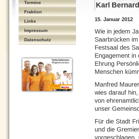
Termine
Karl Bernard
Fraktion
15. Januar 2012
Links
Impressum
Wie in jedem Ja
Saarbrücken im
Datenschutz
Festsaal des Sa
Engagement in 
Ehrung Persönlic
Menschen küm
Manfred Maurer,
wies darauf hin,
von ehrenamtli
unser Gemeinsch
Für die Stadt Fr
und die Gremien
vorgeschlagen.