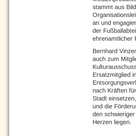
stammt aus Bilds
Organisationsle
an und engagiert
der Fußballabte
ehrenamtlicher 
Bernhard Vinzen
auch zum Mitgl
Kulturausschuss
Ersatzmitglied 
Entsorgungsverb
nach Kräften fü
Stadt einsetzen
und die Förderu
den schwierige
Herzen liegen.