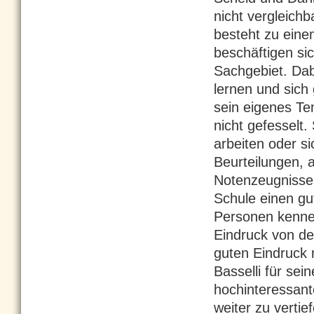
nicht vergleichb
besteht zu einem
beschäftigen si
Sachgebiet. Dab
lernen und sich 
sein eigenes Te
nicht gefesselt
arbeiten oder s
Beurteilungen, 
Notenzeugnisse. 
Schule einen g
Personen kennen
Eindruck von d
guten Eindruck 
Basselli für se
hochinteressan
weiter zu vertie