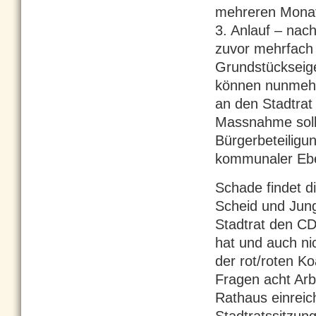
mehreren Monat
3. Anlauf – na
zuvor mehrfach 
Grundstückseige
können nunmeh
an den Stadtrat 
Massnahme soll
Bürgerbeteiligu
kommunaler Ebe
Schade findet d
Scheid und Jung
Stadtrat den CD
hat und auch ni
der rot/roten K
Fragen acht Arbe
Rathaus einreic