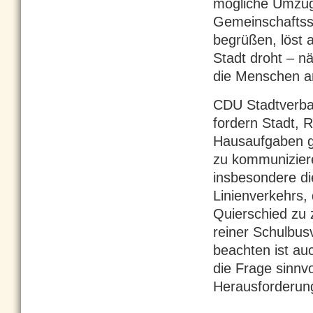
mögliche Umzug 
Gemeinschaftssc
begrüßen, löst 
Stadt droht – nä
die Menschen a
CDU Stadtverban
fordern Stadt, 
Hausaufgaben g
zu kommunizieren
insbesondere di
Linienverkehrs,
Quierschied zu z
reiner Schulbusv
beachten ist au
die Frage sinnvo
Herausforderung