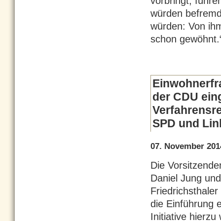
vorbringt, führe
würden befremd
würden: Von ihm 
schon gewöhnt.
Einwohnerfra
der CDU ein
Verfahrensr
SPD und Lin
07. November 201
Die Vorsitzende
Daniel Jung und
Friedrichsthaler
die Einführung 
Initiative hierz