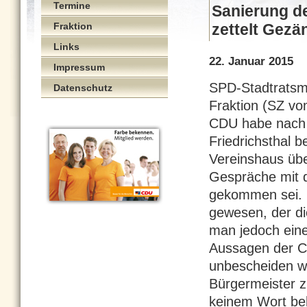
Termine
Sanierung d
Fraktion
zettelt Gezä
Links
22. Januar 2015
Impressum
SPD-Stadtratsmi
Datenschutz
Fraktion (SZ vo
CDU habe nach 
Friedrichsthal 
Vereinshaus übe
Gespräche mit 
gekommen sei. D
gewesen, der d
man jedoch eine
Aussagen der CD
unbescheiden wi
Bürgermeister z
keinem Wort beh